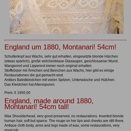
England um 1880, Montanari! 54cm!
Schulterkopf aus Wachs, sehr gut erhalten, eingesetzte blonde Härchen
(etwas spärlich), große veilchenblaue Glasaugen, geschlossener Mund.
Wangenrot und Lippenrot immer noch original erhalten.
Stoffkörper mit Ärmchen und Beinchen aus Wachs, hier gibt es einige
Restaurationen die gut gemacht sind.
Antikes Batistkleidchen mit vielen Spitzen, Unterwäsche und Hütchen.
Das Kleidchen hat Altersspuren.
Preis: € 1950,00
England, made around 1880,
Montanari! 54cm tall!
Wax Shoulderhead, very good preserved, no restaurations. Inserted blonde
human hair, soft but sparce. The rouge on her lips and cheeks are still there.
Antique cloth body, arms and legs made of wax, some restaurations, very
good job.