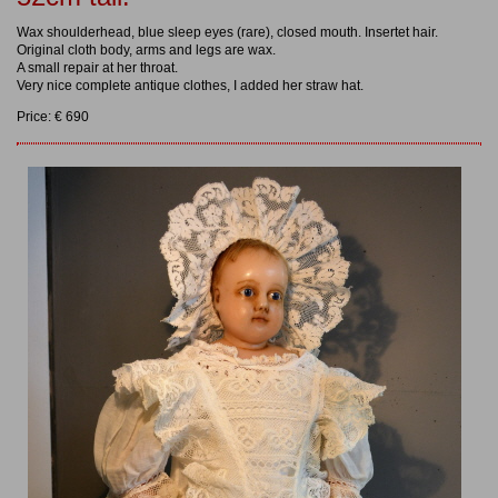
Wax shoulderhead, blue sleep eyes (rare), closed mouth. Insertet hair.
Original cloth body, arms and legs are wax.
A small repair at her throat.
Very nice complete antique clothes, I added her straw hat.
Price: € 690