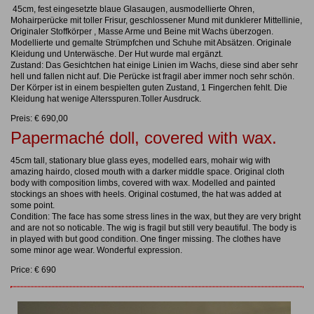
45cm, fest eingesetzte blaue Glasaugen, ausmodellierte Ohren,
Mohairperücke mit toller Frisur, geschlossener Mund mit dunklerer Mittellinie,
Originaler Stoffkörper , Masse Arme und Beine mit Wachs überzogen.
Modellierte und gemalte Strümpfchen und Schuhe mit Absätzen. Originale
Kleidung und Unterwäsche. Der Hut wurde mal ergänzt.
Zustand: Das Gesichtchen hat einige Linien im Wachs, diese sind aber sehr
hell und fallen nicht auf. Die Perücke ist fragil aber immer noch sehr schön.
Der Körper ist in einem bespielten guten Zustand, 1 Fingerchen fehlt. Die
Kleidung hat wenige Altersspuren.Toller Ausdruck.
Preis: € 690,00
Papermaché doll, covered with wax.
45cm tall, stationary blue glass eyes, modelled ears, mohair wig with
amazing hairdo, closed mouth with a darker middle space. Original cloth
body with composition limbs, covered with wax. Modelled and painted
stockings an shoes with heels. Original costumed, the hat was added at
some point.
Condition: The face has some stress lines in the wax, but they are very bright
and are not so noticable. The wig is fragil but still very beautiful. The body is
in played with but good condition. One finger missing. The clothes have
some minor age wear. Wonderful expression.
Price: € 690