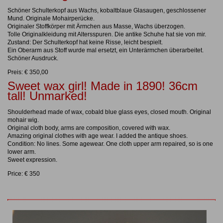
Schöner Schulterkopf aus Wachs, kobaltblaue Glasaugen, geschlossener
Mund. Originale Mohairperücke.
Originaler Stoffkörper mit Ärmchen aus Masse, Wachs überzogen.
Tolle Originalkleidung mit Altersspuren. Die antike Schuhe hat sie von mir.
Zustand: Der Schulterkopf hat keine Risse, leicht bespielt.
Ein Oberarm aus Stoff wurde mal ersetzt, ein Unterärmchen überarbeitet.
Schöner Ausdruck.
Preis: € 350,00
Sweet wax girl! Made in 1890! 36cm
tall! Unmarked!
Shoulderhead made of wax, cobald blue glass eyes, closed mouth. Original
mohair wig.
Original cloth body, arms are composition, covered with wax.
Amazing original clothes with age wear. I added the antique shoes.
Condition: No lines. Some agewear. One cloth upper arm repaired, so is one
lower arm.
Sweet expression.
Price: € 350