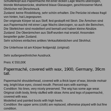
Schulterkopf aus Papiermaché mit einer dicken Lage Wachs überzogen,
blonde Mohairperücke, strahlend blaue Glasaugen, geschlossener Mund.
Ohrlöcher mit Ohrschmuck.
Zustand: keine Rissbildung, sehr schön erhalten. Die Perücke ist etwas fragil
von hinten, hat Liegespuren.
Der originale Körper ist aus Stoff, fest gestopft mit Stroh. Die Ärmchen sind
aus Papiermaché mit einer Lage Wachs überzogen, so auch die Beinchen,
Die Stiefelchen sind modelliert und bemalt und haben kleine Absätze.
Zustand: Die Oberärmchen aus Stoff wurden mal ersetzt. Ansonsten
bespielter guter Zustand.
Sehr schönes einfaches antikes Verkaufskleidchen und Strohhut.
Die Unterhose ist am Körper festgenäjt. (original)
Sehr außergewöhnlicher Ausdruck.
Preis: € 550,00€
Papermaché, covered with wax, 1900, Germany, 39cm
tall.
Papermaché shoulderhead, covered with a thick layer of wax, blonde mohair
wig, bright blue eyes, closed mouth. Pierced ears with earrings.
Condition: No lines, very nicely preserved. The wig has some age wear.
Original cloth body, firmly stuffed with straw. Arms and legs of papermaché,
covered with wax.
Modelled and painted boots with high heels.
Condition: the upper arms (cloth) are replaced, otherwise played with but fine
condition.